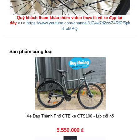
Quý khách tham khảo thêm video thực tế về xe đạp tại
đây
>>>
https://www.youtube.com/channel/UC4w7d2zwZ4RfCf5pk
3TaMPQ
Sản phẩm cùng loại
Xe Đạp Thành Phố QTBike GTS100 - Líp cối nổ
5.550.000 ₫