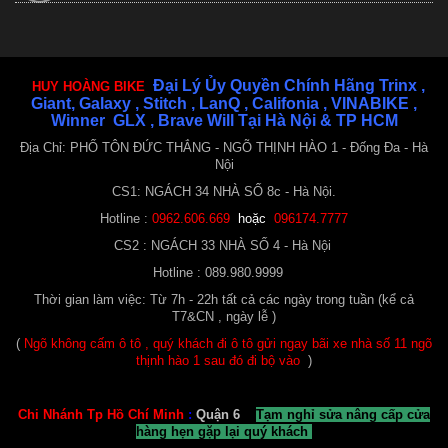
Xe Đạp Galaxy C100 ( Khung nhôm ) 24 Tốc độ
Đại Lý Ủy Quyền Chính Hãng Trinx ,
HUY HOÀNG BIKE
3.750.000 ₫
4.100.000 ₫
Giant, Galaxy , Stitch , LanQ , Califonia , VINABIKE ,
Winner GLX , Brave Will Tại Hà Nội & TP HCM
Địa Chỉ: PHỐ TÔN ĐỨC THẮNG - NGÕ THỊNH HÀO 1 - Đống Đa - Hà
Nội
CS1: NGÁCH 34 NHÀ SỐ 8c - Hà Nội.
Hotline :
0962.606.669
hoặc
096174.7777
CS2 : NGÁCH 33 NHÀ SỐ 4 - Hà Nội
Hotline : 089.980.9999
Thời gian làm việc: Từ 7h - 22h tất cả các ngày trong tuần (kể cả
Xe Đạp Galaxy C100 ( Khung nhôm ) 24 tốc độ
T7&CN , ngày lễ )
3.750.000 ₫
4.100.000 ₫
(
Ngõ không cấm ô tô , quý khách đi ô tô gửi ngay bãi xe nhà số 11 ngõ
thịnh hào 1 sau đó đi bộ vào
)
Chi Nhánh Tp Hồ Chí Minh
:
Quận 6
Tạm nghỉ sửa nâng cấp cửa
hàng hẹn gặp lại quý khách