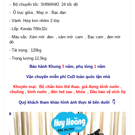
- Bộ chuyển tốc: SHIMANO 24 tốc độ
- Ổ trục giữa , May ơ : Bạc đạn
- Vành: Hợp kim nhôm 2 lớp
- Lốp: Kenda 700x32c
- Màu sắc: Xám mờ đen , xám mờ cam , Bạc cam , đen mờ
đỏ
- Tải trọng : 120kg
- Trọng lượng 12,5kg
Bảo hành Khung
5
năm, phụ tùng
1
năm
Vận chuyển miễn phí CoD toàn quốc tận nhà
Khuyến mại: Bộ chắn bùn thể thao, giá đựng bình nước ,
chuông , bình nước , đèn led sau , khóa , Dầu bảo vệ sích líp
Quý khách tham khảo hình ảnh thực tế bên dưới 👇