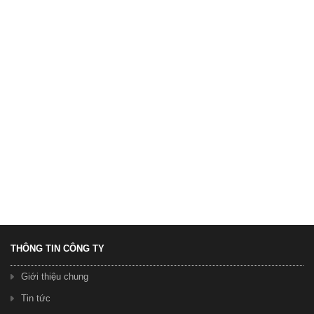
5.550.000 ₫
Xe Đạp Galaxy Duke 600
3.950.000 ₫
4.300.000 ₫
THÔNG TIN CÔNG TY
Giới thiệu chung
Tin tức