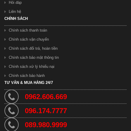
Hỏi đáp
Xe Đạp Galaxy Duke 600
Liên hệ
3.950.000 ₫
4.300.000 ₫
CHÍNH SÁCH
Chính sách thanh toán
Chính sách vận chuyển
Chính sách đổi trả, hoàn tiền
Chính sách bảo mật thông tin
Chính sách xử lý khiếu nại
Chính sách bảo hành
Xe Đạp Trinx GT22 ( 7 - 14 tuổi ) 7 Tốc Độ
TƯ VẤN & MUA HÀNG 24/7
3.900.000 ₫
4.200.000 ₫
0962.606.669
096.174.7777
089.980.9999