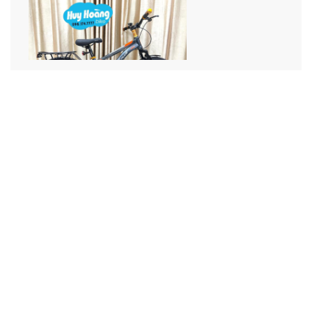
Xe Đạp RIDER Plus S20 ( 6 - 12 tuổi )
2.100.000 ₫
2.350.000 ₫
Xe Đạp Thành Phố QTBike GTS100 - Líp cối nổ