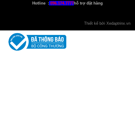
Hotline :
096.174.7777
hỗ trợ đặt hàng
Thiết kế bởi
Xedaptrinx
.vn
Xe Đạp Trinx GT27,5 " Bánh 27,5 "
4.800.000 ₫
Xe Đạp Nữ Xaming
1.350.000 ₫