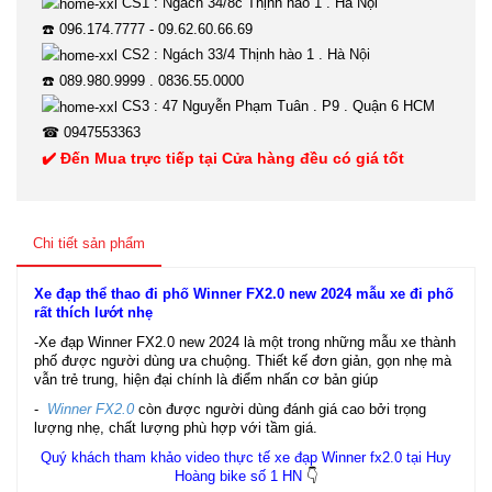
CS1 : Ngách 34/8c Thịnh hào 1 . Hà Nội
☎️ 096.174.7777 - 09.62.60.66.69
CS2 : Ngách 33/4 Thịnh hào 1 . Hà Nội
☎️ 089.980.9999 . 0836.55.0000
CS3 : 47 Nguyễn Phạm Tuân . P9 . Quận 6 HCM
☎ 0947553363
✔️ Đến Mua trực tiếp tại Cửa hàng đều có giá tốt
Chi tiết sản phẩm
Xe đạp thể thao đi phố Winner FX2.0 new 2024 mẫu xe đi phố
rất thích lướt nhẹ
-Xe đạp Winner FX2.0 new 2024 là một trong những mẫu xe thành
phố được người dùng ưa chuộng. Thiết kế đơn giản, gọn nhẹ mà
vẫn trẻ trung, hiện đại chính là điểm nhấn cơ bản giúp
-
Winner FX2.0
còn được người dùng đánh giá cao bởi trọng
lượng nhẹ, chất lượng phù hợp với tầm giá.
Quý khách tham khảo video thực tế xe đạp Winner fx2.0 tại Huy
Hoàng bike số 1 HN
👇