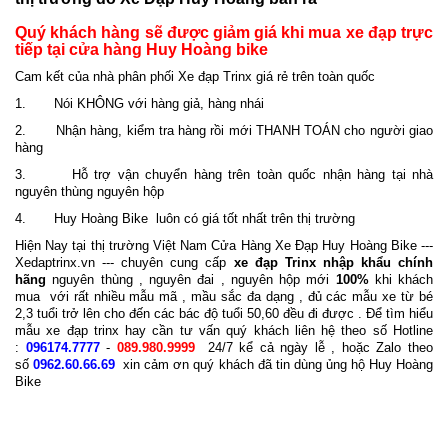
Quý khách hàng sẽ được giảm giá khi mua xe đạp trực
tiếp tại cửa hàng Huy Hoàng bike
Cam kết của nhà phân phối Xe đạp Trinx giá rẻ trên toàn quốc
1. Nói KHÔNG với hàng giả, hàng nhái
2. Nhận hàng, kiểm tra hàng rồi mới THANH TOÁN cho người giao
hàng
3. Hỗ trợ vận chuyển hàng trên toàn quốc nhận hàng tại nhà
nguyên thùng nguyên hộp
4. Huy Hoàng Bike luôn có giá tốt nhất trên thị trường
Hiện Nay tại thị trường Việt Nam Cửa Hàng Xe Đạp Huy Hoàng Bike ---
Xedaptrinx.vn --- chuyên cung cấp
xe đạp Trinx nhập khẩu
chính
hãng
nguyên thùng , nguyên đai , nguyên hộp mới
100%
khi khách
mua với rất nhiều mẫu mã , mầu sắc đa dạng , đủ các mẫu xe từ bé
2,3 tuổi trở lên cho đến các bác độ tuổi 50,60 đều đi được . Để tìm hiểu
mẫu xe đạp trinx hay cần tư vấn quý khách liên hệ theo số Hotline
:
096174.7777
-
089.980.9999
24/7 kể cả ngày lễ , hoặc Zalo theo
số
0962.60.66.69
xin cảm ơn quý khách đã tin dùng ủng hộ Huy Hoàng
Bike