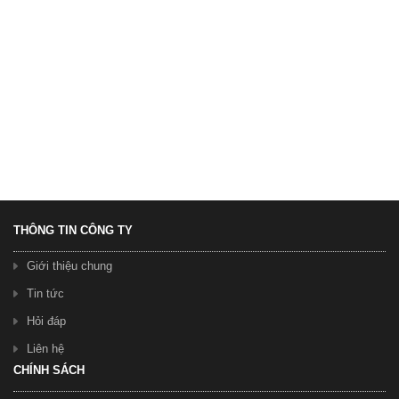
Xe Đạp Nữ Xaming
1.350.000 ₫
THÔNG TIN CÔNG TY
Giới thiệu chung
Tin tức
Hỏi đáp
Xe Đạp Nũ Xaming
Liên hệ
1.300.000 ₫
CHÍNH SÁCH