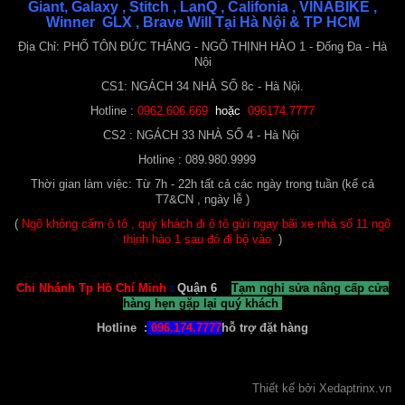
Giant, Galaxy , Stitch , LanQ , Califonia , VINABIKE ,
Winner GLX , Brave Will Tại Hà Nội & TP HCM
Địa Chỉ: PHỐ TÔN ĐỨC THẮNG - NGÕ THỊNH HÀO 1 - Đống Đa - Hà
Nội
Xe Đạp Nữ Xaming
CS1: NGÁCH 34 NHÀ SỐ 8c - Hà Nội.
1.300.000 ₫
Hotline :
0962.606.669
hoặc
096174.7777
CS2 : NGÁCH 33 NHÀ SỐ 4 - Hà Nội
Hotline : 089.980.9999
Thời gian làm việc: Từ 7h - 22h tất cả các ngày trong tuần (kể cả
T7&CN , ngày lễ )
(
Ngõ không cấm ô tô , quý khách đi ô tô gửi ngay bãi xe nhà số 11 ngõ
thịnh hào 1 sau đó đi bộ vào
)
Chi Nhánh Tp Hồ Chí Minh
:
Quận 6
Tạm nghỉ sửa nâng cấp cửa
Xe Đạp RIDER Plus S20 ( 6 - 12 tuổi )
hàng hẹn gặp lại quý khách
2.100.000 ₫
2.350.000 ₫
Hotline :
096.174.7777
hỗ trợ đặt hàng
Thiết kế bởi
Xedaptrinx
.vn