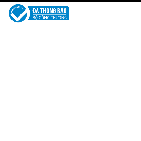
Xe Đạp Thành Phố QTBike GTS100 - Líp cối nổ
5.550.000 ₫
Xe Đạp Galaxy Duke 600
3.950.000 ₫
4.300.000 ₫