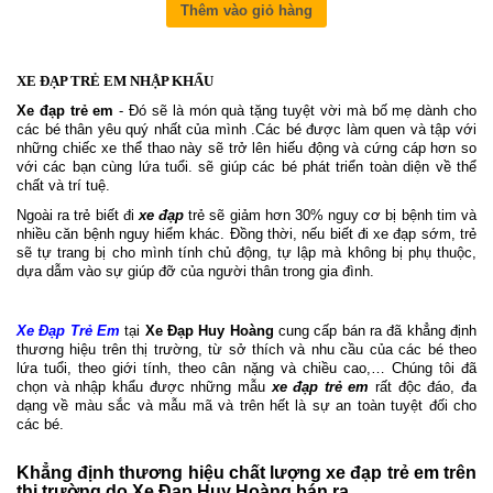
Thêm vào giỏ hàng
XE ĐẠP TRẺ EM NHẬP KHẨU
Xe đạp trẻ em
- Đó sẽ là món quà tặng tuyệt vời mà bố mẹ dành cho
các bé thân yêu quý nhất của mình .Các bé được làm quen và tập với
những chiếc xe thể thao này sẽ trở lên hiếu động và cứng cáp hơn so
với các bạn cùng lứa tuổi. sẽ giúp các bé phát triển toàn diện về thể
chất và trí tuệ.
Ngoài ra trẻ biết đi
xe đạp
trẻ sẽ giảm hơn 30% nguy cơ bị bệnh tim và
nhiều căn bệnh nguy hiểm khác. Đồng thời, nếu biết đi xe đạp sớm, trẻ
sẽ tự trang bị cho mình tính chủ động, tự lập mà không bị phụ thuộc,
dựa dẫm vào sự giúp đỡ của người thân trong gia đình.
Xe Đạp Trẻ Em
tại
Xe Đạp Huy Hoàng
cung cấp bán ra đã khẳng định
thương hiệu trên thị trường, từ sở thích và nhu cầu của các bé theo
lứa tuổi, theo giới tính, theo cân nặng và chiều cao,… Chúng tôi đã
chọn và nhập khẩu được những mẫu
xe đạp trẻ em
rất độc đáo, đa
dạng về màu sắc và mẫu mã và trên hết là sự an toàn tuyệt đối cho
các bé.
Khẳng định thương hiệu chất lượng xe đạp trẻ em trên
thị trường do Xe Đạp Huy Hoàng bán ra