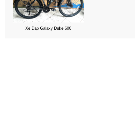
Xe Đạp Galaxy Duke 600
3.950.000 ₫
4.300.000 ₫
Xe Đạp Trinx GT22 ( 7 - 14 tuổi ) 7 Tốc Độ
3.900.000 ₫
4.200.000 ₫