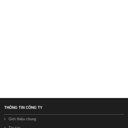
Xe Đạp Galaxy C100 ( Khung nhôm ) 24 Tốc độ
3.750.000 ₫
4.100.000 ₫
THÔNG TIN CÔNG TY
Xe Đạp Galaxy C100 ( Khung nhôm ) 24 tốc độ
3.750.000 ₫
4.100.000 ₫
Giới thiệu chung
Tin tức