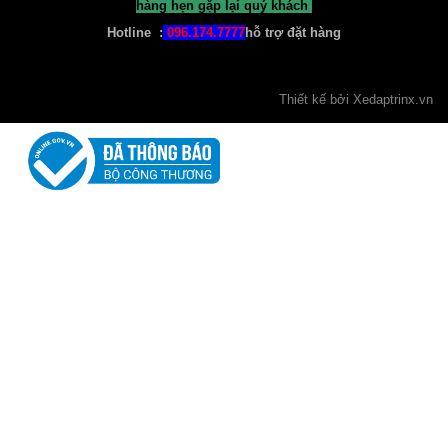
hàng hẹn gặp lại quý khách
Hotline :
096.174.7777
hỗ trợ đặt hàng
Thiết kế bởi
Xedaptrinx
.vn
Xe Đạp Nữ Xaming
1.300.000 ₫