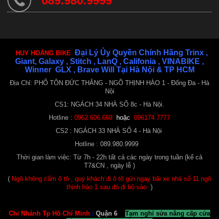
089.980.9999
Xe Đạp Nữ Xaming
1.350.000 ₫
Đại Lý Ủy Quyền Chính Hãng Trinx ,
HUY HOÀNG BIKE
Giant, Galaxy , Stitch , LanQ , Califonia , VINABIKE ,
Winner GLX , Brave Will Tại Hà Nội & TP HCM
Địa Chỉ: PHỐ TÔN ĐỨC THẮNG - NGÕ THỊNH HÀO 1 - Đống Đa - Hà
Nội
CS1: NGÁCH 34 NHÀ SỐ 8c - Hà Nội.
Hotline :
0962.606.669
hoặc
096174.7777
CS2 : NGÁCH 33 NHÀ SỐ 4 - Hà Nội
Hotline : 089.980.9999
Thời gian làm việc: Từ 7h - 22h tất cả các ngày trong tuần (kể cả
Xe Đạp Nũ Xaming
T7&CN , ngày lễ )
1.300.000 ₫
(
Ngõ không cấm ô tô , quý khách đi ô tô gửi ngay bãi xe nhà số 11 ngõ
thịnh hào 1 sau đó đi bộ vào
)
Chi Nhánh Tp Hồ Chí Minh
:
Quận 6
Tạm nghỉ sửa nâng cấp cửa