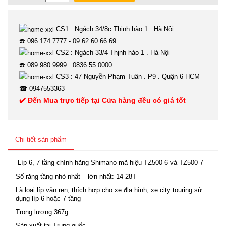
CS1 : Ngách 34/8c Thịnh hào 1 . Hà Nội
☎️ 096.174.7777 - 09.62.60.66.69
CS2 : Ngách 33/4 Thịnh hào 1 . Hà Nội
☎️ 089.980.9999 . 0836.55.0000
CS3 : 47 Nguyễn Phạm Tuân . P9 . Quận 6 HCM
☎ 0947553363
✔️ Đến Mua trực tiếp tại Cửa hàng đều có giá tốt
Chi tiết sản phẩm
Líp 6, 7 tầng chính hãng Shimano mã hiệu TZ500-6 và TZ500-7
Số răng tầng nhỏ nhất – lớn nhất: 14-28T
Là loại líp vặn ren, thích hợp cho xe địa hình, xe city touring sử
dụng líp 6 hoặc 7 tầng
Trọng lượng 367g
Sản xuất tại Trung quốc