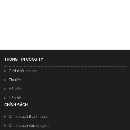
Xe Đạp Nữ Xaming
1.350.000 ₫
THÔNG TIN CÔNG TY
Giới thiệu chung
Tin tức
Hỏi đáp
Xe Đạp Nũ Xaming
Liên hệ
1.300.000 ₫
CHÍNH SÁCH
Chính sách thanh toán
Chính sách vận chuyển