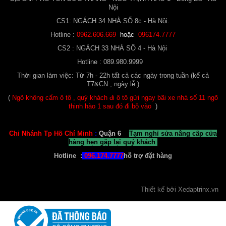
Nội
Xe Đạp Nữ Xaming
CS1: NGÁCH 34 NHÀ SỐ 8c - Hà Nội.
1.300.000 ₫
Hotline :
0962.606.669
hoặc
096174.7777
CS2 : NGÁCH 33 NHÀ SỐ 4 - Hà Nội
Hotline : 089.980.9999
Thời gian làm việc: Từ 7h - 22h tất cả các ngày trong tuần (kể cả
T7&CN , ngày lễ )
(
Ngõ không cấm ô tô , quý khách đi ô tô gửi ngay bãi xe nhà số 11 ngõ
thịnh hào 1 sau đó đi bộ vào
)
Chi Nhánh Tp Hồ Chí Minh
:
Quận 6
Tạm nghỉ sửa nâng cấp cửa
Xe Đạp RIDER Plus S20 ( 6 - 12 tuổi )
hàng hẹn gặp lại quý khách
2.100.000 ₫
2.350.000 ₫
Hotline :
096.174.7777
hỗ trợ đặt hàng
Thiết kế bởi
Xedaptrinx
.vn