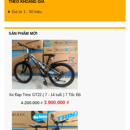
THEO KHOẢNG GIÁ
Giá từ 1 - 50 triệu
SẢN PHẨM MỚI
Xe Đạp Trinx GT22 ( 7 - 14 tuổi ) 7 Tốc Độ
3.900.000 ₫
4.200.000 ₫