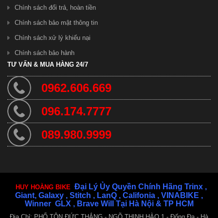
Chính sách đổi trả, hoàn tiền
Chính sách bảo mật thông tin
Chính sách xử lý khiếu nại
Chính sách bảo hành
TƯ VẤN & MUA HÀNG 24/7
0962.606.669
Xe Đạp Nữ Xaming
1.300.000 ₫
096.174.7777
089.980.9999
Đại Lý Ủy Quyền Chính Hãng Trinx ,
HUY HOÀNG BIKE
Giant, Galaxy , Stitch , LanQ , Califonia , VINABIKE ,
Winner GLX , Brave Will Tại Hà Nội & TP HCM
Địa Chỉ: PHỐ TÔN ĐỨC THẮNG - NGÕ THỊNH HÀO 1 - Đống Đa - Hà