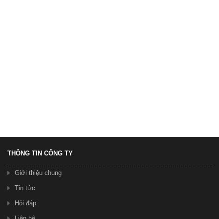
Xe Đạp Galaxy Duke 600
3.950.000 ₫
4.300.000 ₫
THÔNG TIN CÔNG TY
Giới thiệu chung
Tin tức
Hỏi đáp
Xe Đạp Galaxy Duke 600
Liên hệ