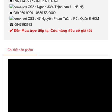
☎️ 096.174.7777 - 09.62.60.66.69
CS2 : Ngách 33/4 Thịnh hào 1 . Hà Nội
☎️ 089.980.9999 . 0836.55.0000
CS3 : 47 Nguyễn Phạm Tuân . P9 . Quận 6 HCM
☎ 0947553363
✔️ Đến Mua trực tiếp tại Cửa hàng đều có giá tốt
Chi tiết sản phẩm