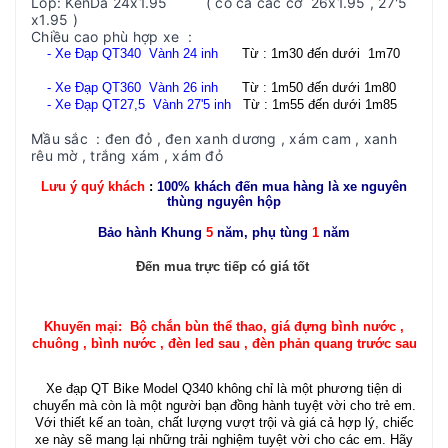
Lốp: KenDa 24x1.95 ( có cả các cỡ 26x1.95 , 27'5
x1.95 )
Chiều cao phù hợp xe :
- Xe Đạp QT340 Vành 24 inh
Từ : 1m30 đến dưới 1m70
- Xe Đạp QT360 Vành 26 inh
Từ : 1m50 đến dưới 1m80
- Xe Đạp QT27,5 Vành 27'5 inh
Từ : 1m55 đến dưới 1m85
Mầu sắc : đen đỏ , đen xanh dương , xám cam , xanh
rêu mờ , trắng xám , xám đỏ
Lưu ý quý khách
:
100% khách đến mua hàng là xe nguyên
thùng nguyên hộp
Bảo hành Khung
5
năm, phụ tùng
1
năm
Đến mua trực tiếp có giá tốt
Khuyến mại: Bộ chắn bùn thể thao, giá đựng bình nước ,
chuông , bình nước , đèn led sau , đèn phản quang trước sau
Xe đạp QT Bike Model Q340 không chỉ là một phương tiện di
chuyển mà còn là một người bạn đồng hành tuyệt vời cho trẻ em.
Với thiết kế an toàn, chất lượng vượt trội và giá cả hợp lý, chiếc
xe này sẽ mang lại những trải nghiệm tuyệt vời cho các em. Hãy