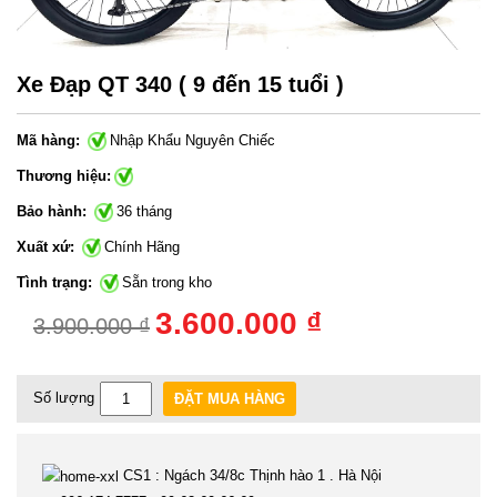
Xe Đạp QT 340 ( 9 đến 15 tuổi )
Mã hàng:
Nhập Khẩu Nguyên Chiếc
Thương hiệu:
Bảo hành:
36 tháng
Xuất xứ:
Chính Hãng
Tình trạng:
Sẵn trong kho
3.600.000 ₫
3.900.000 ₫
Số lượng
ĐẶT MUA HÀNG
CS1 : Ngách 34/8c Thịnh hào 1 . Hà Nội