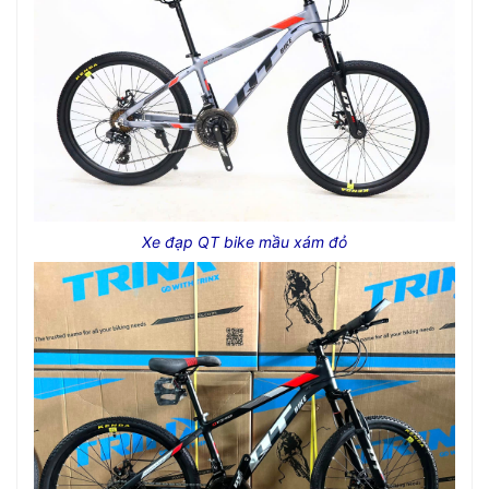
Xe đạp QT bike mầu xám đỏ