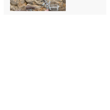
Xe Đạp RIDER Plus S20 ( 6 - 12 tuổi )
2.100.000 ₫
2.350.000 ₫
Xe Đạp Thành Phố QTBike GTS100 - Líp cối nổ
5.550.000 ₫