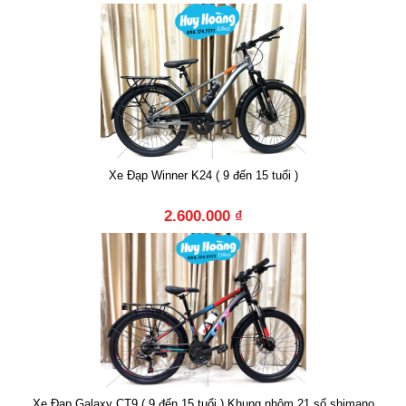
Xe Đạp Winner K24 ( 9 đến 15 tuổi )
2.600.000 ₫
Xe Đạp Galaxy CT9 ( 9 đến 15 tuổi ) Khung nhôm 21 số shimano