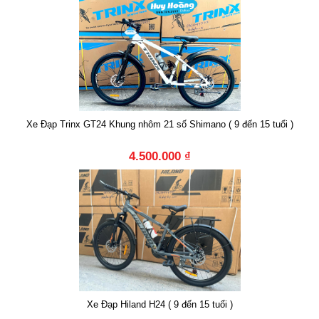
Xe Đạp Trinx GT24 Khung nhôm 21 số Shimano ( 9 đến 15 tuổi )
4.500.000 ₫
Xe Đạp Hiland H24 ( 9 đến 15 tuổi )