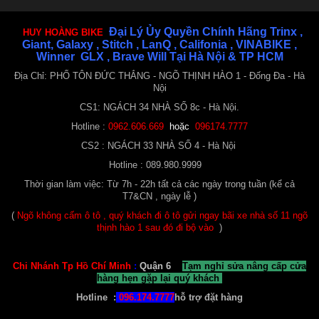
Xe Đạp Galaxy C100 ( Khung nhôm ) 24 Tốc độ
Đại Lý Ủy Quyền Chính Hãng Trinx ,
HUY HOÀNG BIKE
3.750.000 ₫
4.100.000 ₫
Giant, Galaxy , Stitch , LanQ , Califonia , VINABIKE ,
Winner GLX , Brave Will Tại Hà Nội & TP HCM
Địa Chỉ: PHỐ TÔN ĐỨC THẮNG - NGÕ THỊNH HÀO 1 - Đống Đa - Hà
Nội
CS1: NGÁCH 34 NHÀ SỐ 8c - Hà Nội.
Hotline :
0962.606.669
hoặc
096174.7777
CS2 : NGÁCH 33 NHÀ SỐ 4 - Hà Nội
Hotline : 089.980.9999
Thời gian làm việc: Từ 7h - 22h tất cả các ngày trong tuần (kể cả
Xe Đạp Galaxy C100 ( Khung nhôm ) 24 tốc độ
T7&CN , ngày lễ )
3.750.000 ₫
4.100.000 ₫
(
Ngõ không cấm ô tô , quý khách đi ô tô gửi ngay bãi xe nhà số 11 ngõ
thịnh hào 1 sau đó đi bộ vào
)
Chi Nhánh Tp Hồ Chí Minh
:
Quận 6
Tạm nghỉ sửa nâng cấp cửa
hàng hẹn gặp lại quý khách
Hotline :
096.174.7777
hỗ trợ đặt hàng